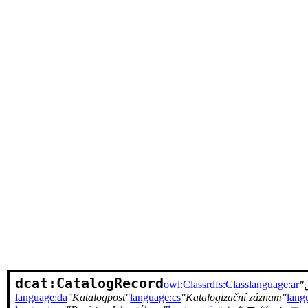
dcat:CatalogRecord
owl:Class
rdfs:Class
language:ar
language:da
Katalogpost
language:cs
Katalogizační záznam
lang