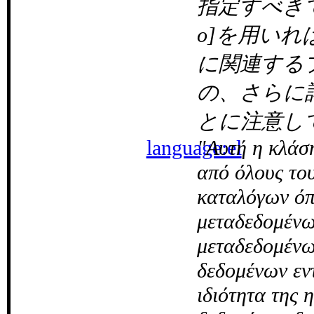
指定すべきで
o]を用い
に関連する
の、さらに
とに注意し
language:el
Αυτή η κλάση
από όλους του
καταλόγων όπ
μεταδεδομένω
μεταδεδομένω
δεδομένων εντ
ιδιότητα της 