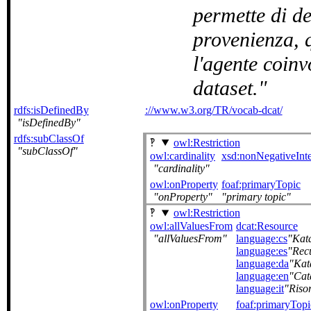
permette di de
provenienza, q
l'agente coinv
dataset.
rdfs:isDefinedBy
://www.w3.org/TR/vocab-dcat/
isDefinedBy
rdfs:subClassOf
owl:Restriction
subClassOf
owl:cardinality
xsd:nonNegativeInt
cardinality
owl:onProperty
foaf:primaryTopic
onProperty
primary topic
owl:Restriction
owl:allValuesFrom
dcat:Resource
allValuesFrom
language:cs
Kata
language:es
Rec
language:da
Kat
language:en
Cat
language:it
Riso
owl:onProperty
foaf:primaryTopi