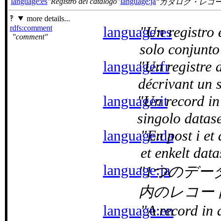
language:es
Registro del catálogo
language:ja
カタログ・レコ
more details...
rdfs:comment
language:es
Un registro 
comment
solo conjunto
language:fr
Un registre 
décrivant un 
language:it
Un record in
singolo datase
language:da
En post i et
et enkelt data
language:ja
1つのデー
内のレコー
language:en
A record in 