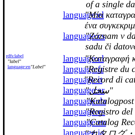
of a single da
language:el
Μία καταγρα
ένα συγκεκρι
language:cs
Záznam v da
sadu či datov
rdfs:label
language:el
Καταγραφή 
label
language:fr
Registre du 
language:en
Label
language:it
Record di ca
language:ar
سجل
language:da
Katalogpost
language:es
Registro del
language:en
Catalog Rec
language:ja
カタログ・