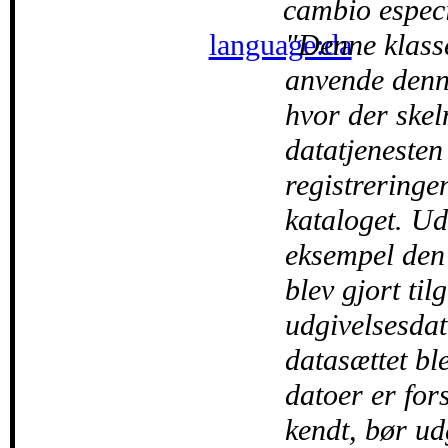
cambio especí
language:da
Denne klasse
anvende denn
hvor der skel
datatjenesten
registreringen
kataloget. Ud
eksempel den 
blev gjort ti
udgivelsesdat
datasættet ble
datoer er fors
kendt, bør ud