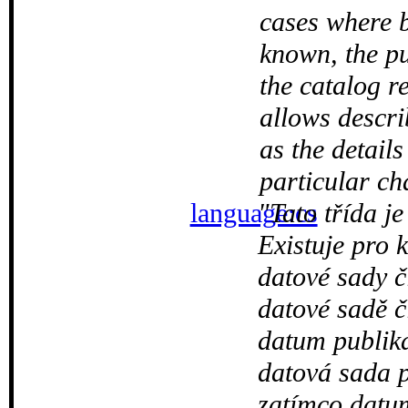
cases where bo
known, the pu
the catalog 
allows descri
as the details
particular ch
language:cs
Tato třída je
Existuje pro k
datové sady č
datové sadě č
datum publika
datová sada 
zatímco datu