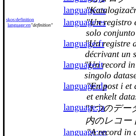
language:cs
Katalogizač
skos:definition
language:es
Un registro 
language:en
definition
solo conjunto
language:fr
Un registre 
décrivant un 
language:it
Un record in
singolo datase
language:da
En post i et
et enkelt data
language:ja
1つのデー
内のレコー
language:en
A record in 