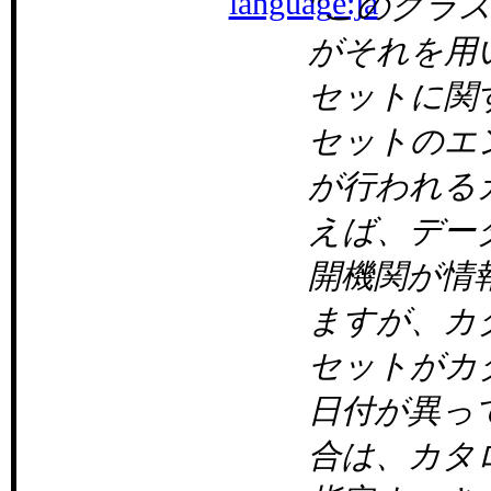
language:ja
このクラ
がそれを用
セットに関
セットのエ
が行われる
えば、デー
開機関が情
ますが、カ
セットがカ
日付が異っ
合は、カタ