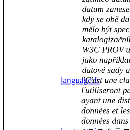
datum zanesen
kdy se obě da
mělo být spec
katalogizační
W3C PROV umo
jako napříkla
datové sady a
language:fr
C'est une cla
l'utiliseront 
ayant une dist
données et le
données dans 