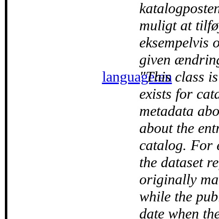
katalogposte
muligt at til
eksempelvis o
given ændring
language:en
This class is
exists for ca
metadata abou
about the entr
catalog. For 
the dataset r
originally ma
while the publ
date when the