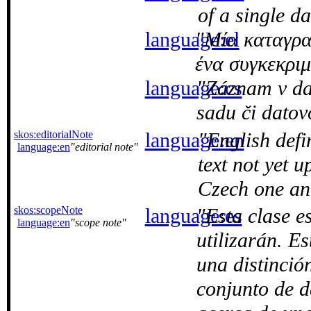
of a single da
language:el
Μία καταγρα
ένα συγκεκρι
language:cs
Záznam v da
sadu či datov
skos:editorialNote
language:en
English defi
language:en
editorial note
text not yet 
Czech one and
skos:scopeNote
language:es
Esta clase e
language:en
scope note
utilizarán. E
una distinció
conjunto de d